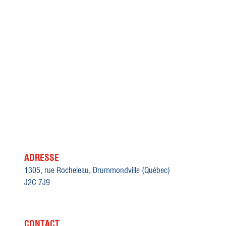
Réfection complète de toute l'enveloppe du
bâtiment pour lui donner une nouvelle allure,
en plus d'y ajouter un agrandissement de 2
étages, pour une superficie totale de 12 265
pieds carrés.
PHOTOS
ADRESSE
1305, rue Rocheleau, Drummondville (Québec)
J2C 7J9
CONTACT